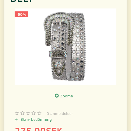
-50%
Zooma
0
anmeldelser
Skriv bedömning
275.00SEK