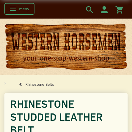
meny
Ändra navigering
Rhinestone Belts
RHINESTONE
STUDDED LEATHER
BELT