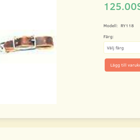
125.00
Modell:
RY118
Färg:
Lägg till varu