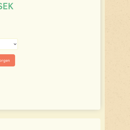
SEK
korgen