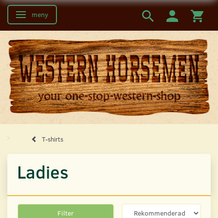
meny
Ändra navigering
T-shirts
Ladies
Filter