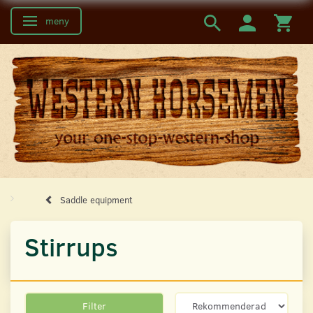
meny
Ändra navigering
Saddle equipment
Stirrups
Filter