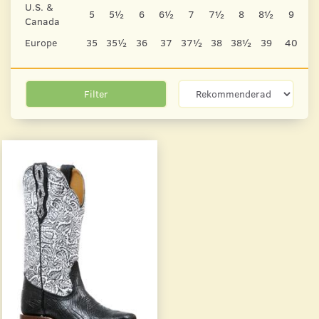
U.S. &
5
5½
6
6½
7
7½
8
8½
9
9
Canada
Europe
35
35½
36
37
37½
38
38½
39
40
4
Filter