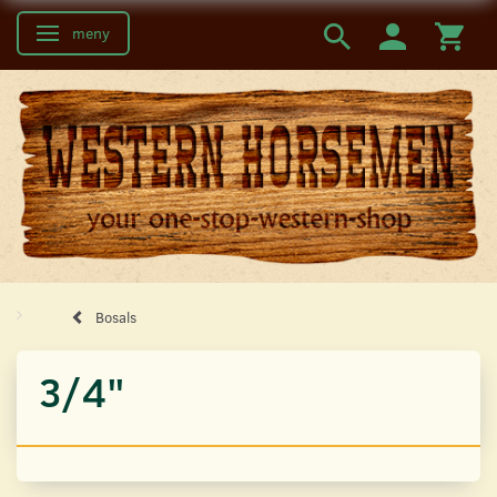
meny
Ändra navigering
Bosals
3/4"