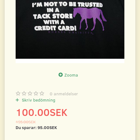
Zooma
0
anmeldelser
Skriv bedömning
100.00SEK
195.00SEK
Du sparar:
95.00SEK