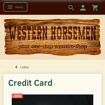
meny
Ändra navigering
Ladies
Credit Card
-49%