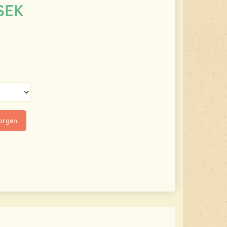
SEK
korgen