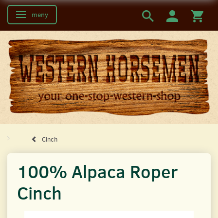
meny
Ändra navigering
Cinch
100% Alpaca Roper
Cinch