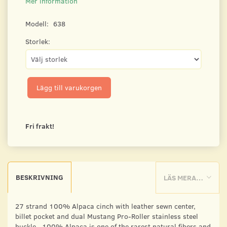
Mer information
Modell:
638
Storlek:
Lägg till varukorgen
Fri frakt!
BESKRIVNING
LÄS MERA…
27 strand 100% Alpaca cinch with leather sewn center,
billet pocket and dual Mustang Pro-Roller stainless steel
buckle.
100% Alpaca is one of the rarest natural fibers and