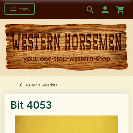
meny
Ändra navigering
A Garcia Silverbits
Bit 4053