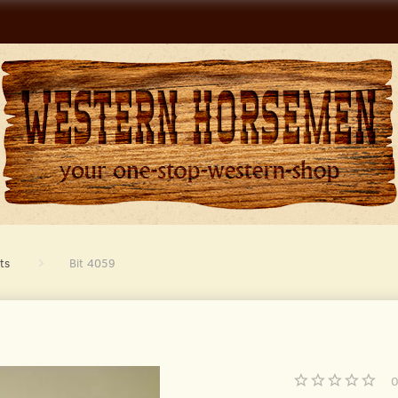
ts
Bit 4059