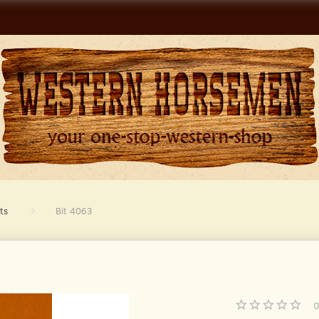
ts
Bit 4063