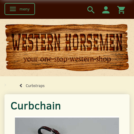
meny
Ändra navigering
Curbstraps
Curbchain