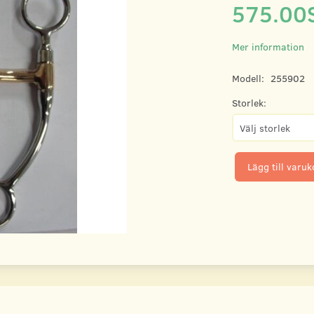
575.00
Mer information
Modell:
255902
Storlek:
Lägg till varu