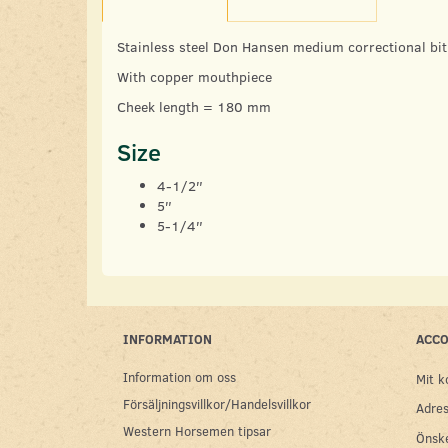
Stainless steel Don Hansen medium correctional bit
With copper mouthpiece
Cheek length = 180 mm
Size
4-1/2″
5″
5-1/4″
INFORMATION
ACC
Information om oss
Mit k
Försäljningsvillkor/Handelsvillkor
Adres
Western Horsemen tipsar
Önske