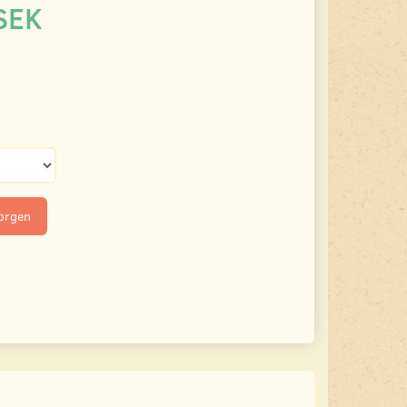
SEK
korgen