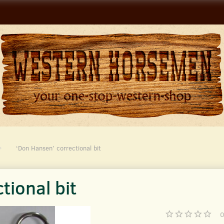
‘Don Hansen’ correctional bit
tional bit