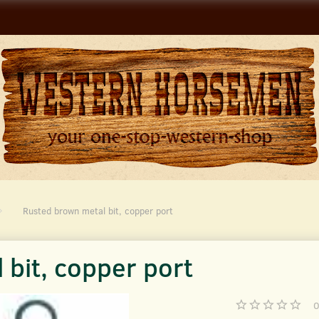
Rusted brown metal bit, copper port
bit, copper port