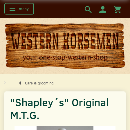
meny
Ändra navigering
Care & grooming
"Shapley´s" Original
M.T.G.