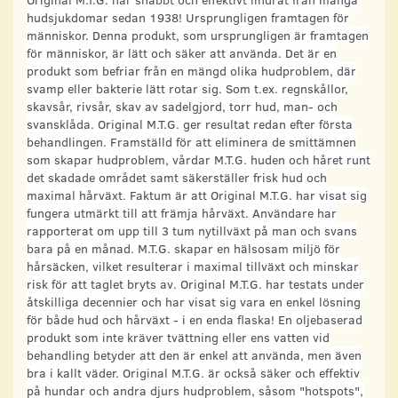
hudsjukdomar sedan 1938! Ursprungligen framtagen för
människor. Denna produkt, som ursprungligen är framtagen
för människor, är lätt och säker att använda. Det är en
produkt som befriar från en mängd olika hudproblem, där
svamp eller bakterie lätt rotar sig. Som t.ex. regnskållor,
skavsår, rivsår, skav av sadelgjord, torr hud, man- och
svansklåda. Original M.T.G. ger resultat redan efter första
behandlingen. Framställd för att eliminera de smittämnen
som skapar hudproblem, vårdar M.T.G. huden och håret runt
det skadade området samt säkerställer frisk hud och
maximal hårväxt. Faktum är att Original M.T.G. har visat sig
fungera utmärkt till att främja hårväxt. Användare har
rapporterat om upp till 3 tum nytillväxt på man och svans
bara på en månad. M.T.G. skapar en hälsosam miljö för
hårsäcken, vilket resulterar i maximal tillväxt och minskar
risk för att taglet bryts av. Original M.T.G. har testats under
åtskilliga decennier och har visat sig vara en enkel lösning
för både hud och hårväxt - i en enda flaska! En oljebaserad
produkt som inte kräver tvättning eller ens vatten vid
behandling betyder att den är enkel att använda, men även
bra i kallt väder. Original M.T.G. är också säker och effektiv
på hundar och andra djurs hudproblem, såsom "hotspots",