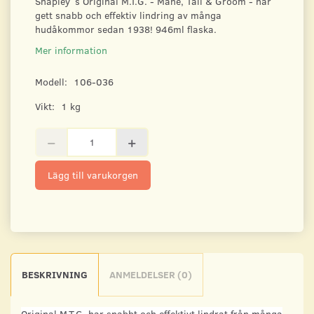
Shapley´s Original M.T.G. - Mane, Tail & Groom - har
gett snabb och effektiv lindring av många
hudåkommor sedan 1938! 946ml flaska.
Mer information
Modell:
106-036
Vikt:
1 kg
Lägg till varukorgen
BESKRIVNING
ANMELDELSER (0)
Original M.T.G. har snabbt och effektivt lindrat från många