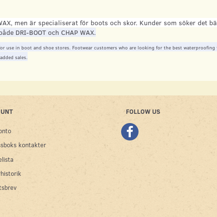
, men är specialiserat för boots och skor. K
under som söker det bäs
r både DRI-BOOT och CHAP WAX.
or use in boot and shoe stores. Footwear customers who are looking for the best waterproofing fo
 added sales.
OUNT
FOLLOW US
onto
sboks kontakter
lista
historik
tsbrev