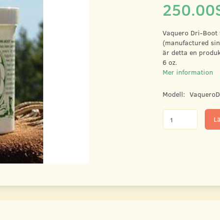
250.00
Vaquero Dri-Boot 
(manufactured sin
är detta en produk
6 oz.
Mer information
Modell:
VaqueroD
Lä