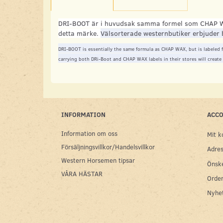
DRI-BOOT är i huvudsak samma formel som CHAP WAX
detta märke.
Välsorterade westernbutiker erbjude
DRI-BOOT is essentially the same formula as CHAP WAX, but is labeled f
carrying both DRi-Boot and CHAP WAX labels in their stores will create
INFORMATION
ACC
Information om oss
Mit k
Försäljningsvillkor/Handelsvillkor
Adres
Western Horsemen tipsar
Önske
VÅRA HÄSTAR
Order
Nyhe