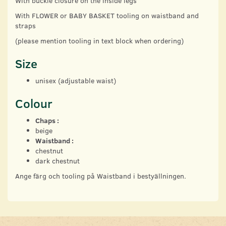
With buckle closure on the inside legs
With FLOWER or BABY BASKET tooling on waistband and
straps
(please mention tooling in text block when ordering)
Size
unisex (adjustable waist)
Colour
Chaps :
beige
Waistband :
chestnut
dark chestnut
Ange färg och tooling på Waistband i bestyällningen.