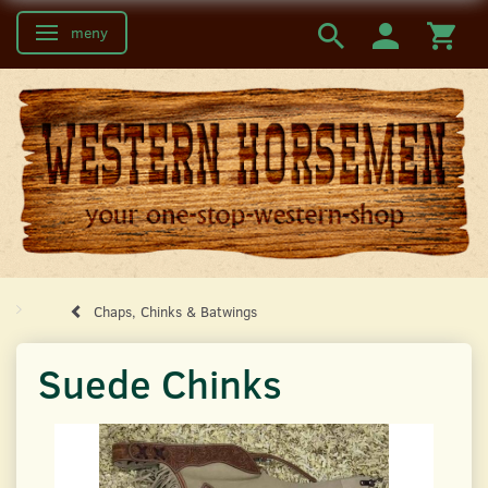
meny
Ändra navigering
Chaps, Chinks & Batwings
Suede Chinks