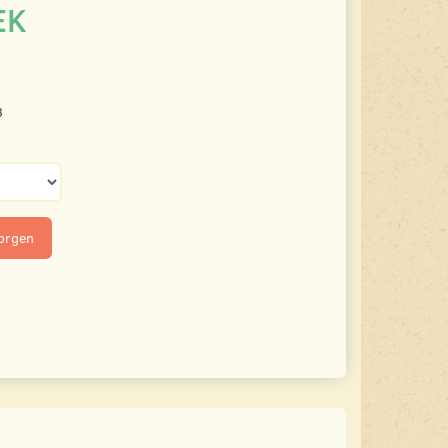
EK
3
korgen