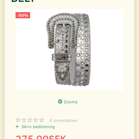
-50%
Zooma
0
anmeldelser
Skriv bedömning
275.00SEK