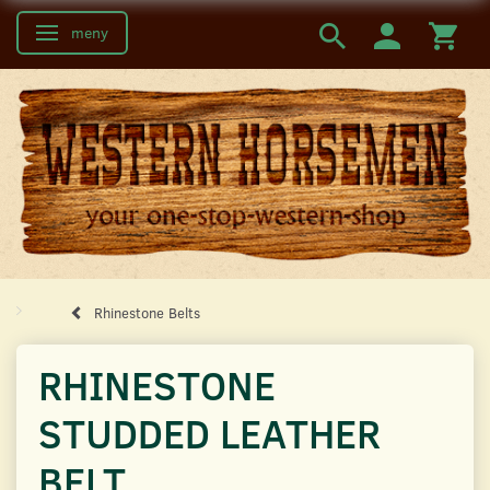
meny
Ändra navigering
Rhinestone Belts
RHINESTONE
STUDDED LEATHER
BELT