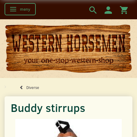
meny
Ändra navigering
Diverse
Buddy stirrups