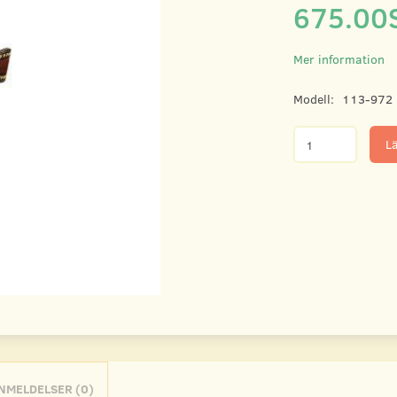
675.00
Mer information
Modell:
113-972
Lä
NMELDELSER (0)