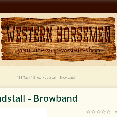
"EE Tack" Show Headstall - Browband
dstall - Browband