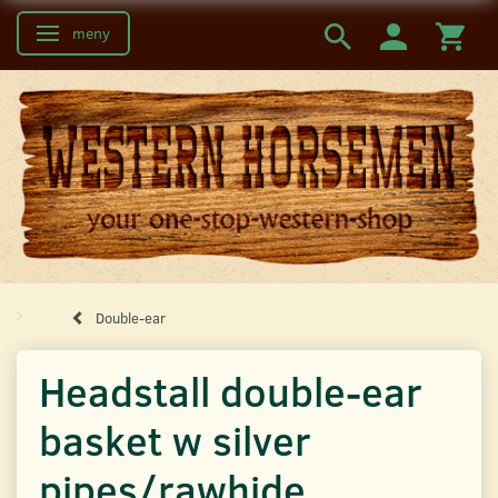
meny
Ändra navigering
Double-ear
Headstall double-ear
basket w silver
pipes/rawhide