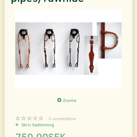
Zooma
0
anmeldelser
Skriv bedömning
750.00SEK