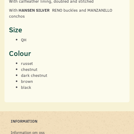
With calfleather lining, doubled and stitched
With
HANSEN SILVER
RENO buckles and MANZANILLO
conchos
Size
QH
Colour
russet
chestnut
dark chestnut
brown
black
INFORMATION
Information om oss