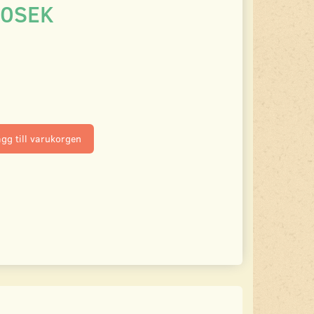
00SEK
gg till varukorgen