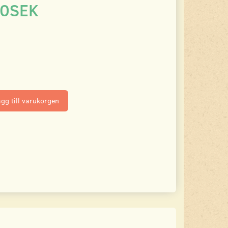
00SEK
gg till varukorgen