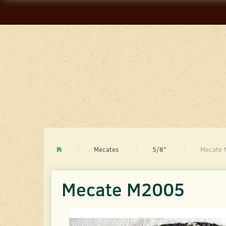
Mecates
5/8"
Mecate
Mecate M2005