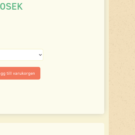
00SEK
gg till varukorgen