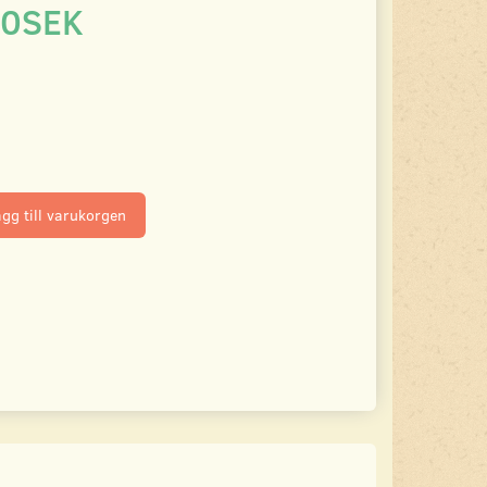
00SEK
gg till varukorgen