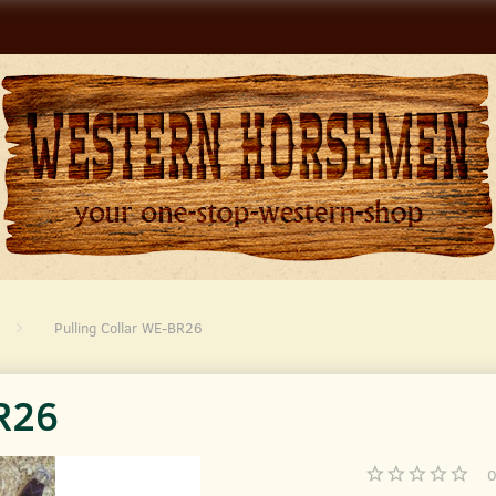
Pulling Collar WE-BR26
BR26