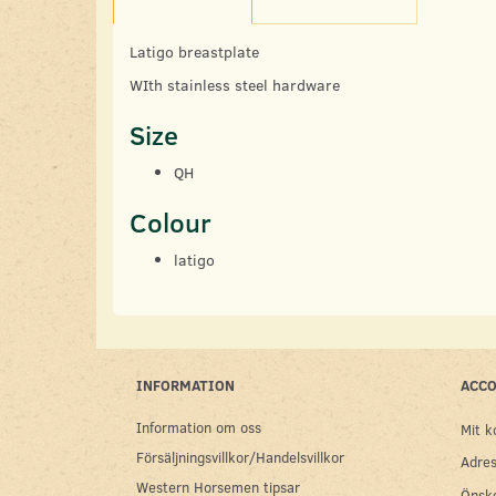
Latigo breastplate
WIth stainless steel hardware
Size
QH
Colour
latigo
INFORMATION
ACC
Information om oss
Mit k
Försäljningsvillkor/Handelsvillkor
Adres
Western Horsemen tipsar
Önske