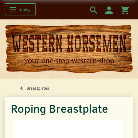
meny
Ändra navigering
Breastplates
Roping Breastplate