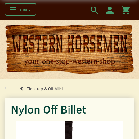
meny
Ändra navigering
Tie strap & Off billet
Nylon Off Billet