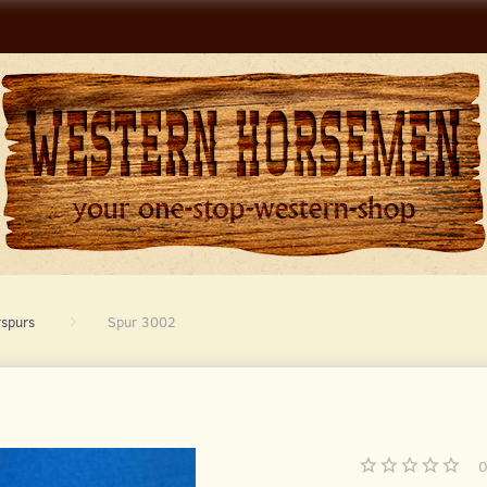
rspurs
Spur 3002