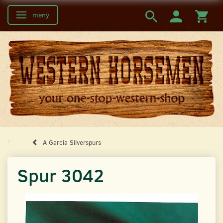
meny
Ändra navigering
A Garcia Silverspurs
Spur 3042